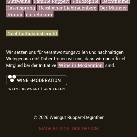
Gutsweine
Familie Ruppert
Philosophie
Bechtheimer
Hasensprung
Hesslocher Liebfrauenberg
Der Mainzer
Vinum
eichelmann
Nachhaltigkeitsbericht
Wir setzen uns für verantwortungsvollen und nachhaltigen
Weingenuss ein! Daher freuen wir uns, dass wir nun offiziell
Wine in Moderation
Mitglied bei der Initiative
sind.
© 2026 Weingut Ruppert-Deginther
MADE BY MORLOCK DESIGN