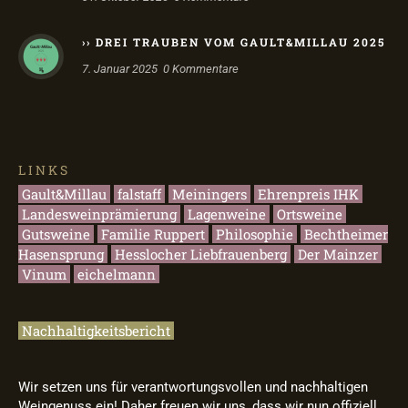
›› DREI TRAUBEN VOM GAULT&MILLAU 2025
7. Januar 2025
0
Kommentare
LINKS
Gault&Millau
falstaff
Meiningers
Ehrenpreis IHK
Landesweinprämierung
Lagenweine
Ortsweine
Gutsweine
Familie Ruppert
Philosophie
Bechtheimer
Hasensprung
Hesslocher Liebfrauenberg
Der Mainzer
Vinum
eichelmann
Nachhaltigkeitsbericht
Wir setzen uns für verantwortungsvollen und nachhaltigen
Weingenuss ein! Daher freuen wir uns, dass wir nun offiziell